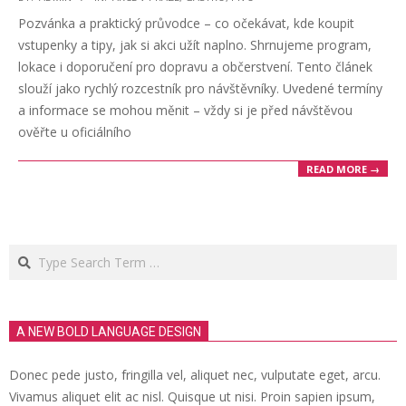
08-
Pozvánka a praktický průvodce – co očekávat, kde koupit
26
vstupenky a tipy, jak si akci užít naplno. Shrnujeme program,
lokace i doporučení pro dopravu a občerstvení. Tento článek
slouží jako rychlý rozcestník pro návštěvníky. Uvedené termíny
a informace se mohou měnit – vždy si je před návštěvou
ověřte u oficiálního
READ MORE →
Search
A NEW BOLD LANGUAGE DESIGN
Donec pede justo, fringilla vel, aliquet nec, vulputate eget, arcu.
Vivamus aliquet elit ac nisl. Quisque ut nisi. Proin sapien ipsum,