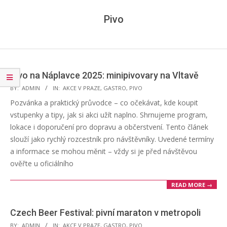
Menu
Pivo
Pivo na Náplavce 2025: minipivovary na Vltavě
2025-
BY:
ADMIN
IN:
AKCE V PRAZE
,
GASTRO
,
PIVO
08-
Pozvánka a praktický průvodce – co očekávat, kde koupit
26
vstupenky a tipy, jak si akci užít naplno. Shrnujeme program,
lokace i doporučení pro dopravu a občerstvení. Tento článek
slouží jako rychlý rozcestník pro návštěvníky. Uvedené termíny
a informace se mohou měnit – vždy si je před návštěvou
ověřte u oficiálního
READ MORE →
Czech Beer Festival: pivní maraton v metropoli
2025-
BY:
ADMIN
IN:
AKCE V PRAZE
,
GASTRO
,
PIVO