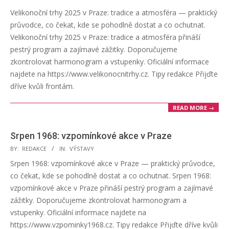
06-
Velikonoční trhy 2025 v Praze: tradice a atmosféra — praktický
17
průvodce, co čekat, kde se pohodlně dostat a co ochutnat.
Velikonoční trhy 2025 v Praze: tradice a atmosféra přináší
pestrý program a zajímavé zážitky. Doporučujeme
zkontrolovat harmonogram a vstupenky. Oficiální informace
najdete na https://www.velikonocnitrhy.cz. Tipy redakce Přijďte
dříve kvůli frontám.
READ MORE →
Srpen 1968: vzpomínkové akce v Praze
2025-
BY:
REDAKCE
IN:
VÝSTAVY
06-
Srpen 1968: vzpomínkové akce v Praze — praktický průvodce,
16
co čekat, kde se pohodlně dostat a co ochutnat. Srpen 1968:
vzpomínkové akce v Praze přináší pestrý program a zajímavé
zážitky. Doporučujeme zkontrolovat harmonogram a
vstupenky. Oficiální informace najdete na
https://www.vzpominky1968.cz. Tipy redakce Přijďte dříve kvůli