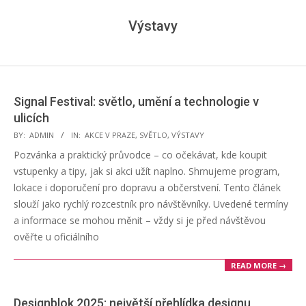
Menu
Výstavy
Signal Festival: světlo, umění a technologie v
ulicích
2025-
BY:
ADMIN
IN:
AKCE V PRAZE
,
SVĚTLO
,
VÝSTAVY
08-
Pozvánka a praktický průvodce – co očekávat, kde koupit
26
vstupenky a tipy, jak si akci užít naplno. Shrnujeme program,
lokace i doporučení pro dopravu a občerstvení. Tento článek
slouží jako rychlý rozcestník pro návštěvníky. Uvedené termíny
a informace se mohou měnit – vždy si je před návštěvou
ověřte u oficiálního
READ MORE →
Designblok 2025: největší přehlídka designu