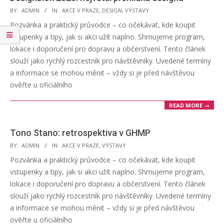
2025-
BY:
ADMIN
IN:
AKCE V PRAZE
,
DESIGN
,
VÝSTAVY
08-
Pozvánka a praktický průvodce – co očekávat, kde koupit
26
vstupenky a tipy, jak si akci užít naplno. Shrnujeme program,
lokace i doporučení pro dopravu a občerstvení. Tento článek
slouží jako rychlý rozcestník pro návštěvníky. Uvedené termíny
a informace se mohou měnit – vždy si je před návštěvou
ověřte u oficiálního
READ MORE →
Tono Stano: retrospektiva v GHMP
2025-
BY:
ADMIN
IN:
AKCE V PRAZE
,
VÝSTAVY
08-
Pozvánka a praktický průvodce – co očekávat, kde koupit
26
vstupenky a tipy, jak si akci užít naplno. Shrnujeme program,
lokace i doporučení pro dopravu a občerstvení. Tento článek
slouží jako rychlý rozcestník pro návštěvníky. Uvedené termíny
a informace se mohou měnit – vždy si je před návštěvou
ověřte u oficiálního