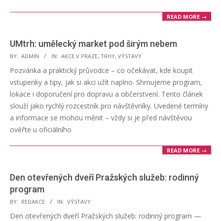
READ MORE →
UMtrh: umělecký market pod širým nebem
2025-
BY:
ADMIN
IN:
AKCE V PRAZE
,
TRHY
,
VÝSTAVY
08-
Pozvánka a praktický průvodce – co očekávat, kde koupit
26
vstupenky a tipy, jak si akci užít naplno. Shrnujeme program,
lokace i doporučení pro dopravu a občerstvení. Tento článek
slouží jako rychlý rozcestník pro návštěvníky. Uvedené termíny
a informace se mohou měnit – vždy si je před návštěvou
ověřte u oficiálního
READ MORE →
Den otevřených dveří Pražských služeb: rodinný
program
2025-
BY:
REDAKCE
IN:
VÝSTAVY
06-
Den otevřených dveří Pražských služeb: rodinný program —