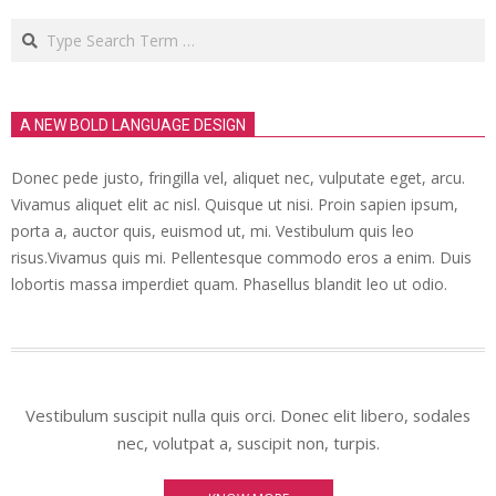
Search
A NEW BOLD LANGUAGE DESIGN
Donec pede justo, fringilla vel, aliquet nec, vulputate eget, arcu.
Vivamus aliquet elit ac nisl. Quisque ut nisi. Proin sapien ipsum,
porta a, auctor quis, euismod ut, mi. Vestibulum quis leo
risus.Vivamus quis mi. Pellentesque commodo eros a enim. Duis
lobortis massa imperdiet quam. Phasellus blandit leo ut odio.
Vestibulum suscipit nulla quis orci. Donec elit libero, sodales
nec, volutpat a, suscipit non, turpis.