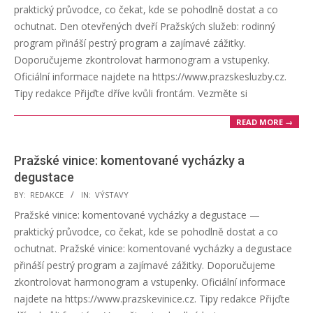
21
praktický průvodce, co čekat, kde se pohodlně dostat a co
ochutnat. Den otevřených dveří Pražských služeb: rodinný
program přináší pestrý program a zajímavé zážitky.
Doporučujeme zkontrolovat harmonogram a vstupenky.
Oficiální informace najdete na https://www.prazskesluzby.cz.
Tipy redakce Přijďte dříve kvůli frontám. Vezměte si
READ MORE →
Pražské vinice: komentované vycházky a
degustace
2025-
BY:
REDAKCE
IN:
VÝSTAVY
06-
Pražské vinice: komentované vycházky a degustace —
20
praktický průvodce, co čekat, kde se pohodlně dostat a co
ochutnat. Pražské vinice: komentované vycházky a degustace
přináší pestrý program a zajímavé zážitky. Doporučujeme
zkontrolovat harmonogram a vstupenky. Oficiální informace
najdete na https://www.prazskevinice.cz. Tipy redakce Přijďte