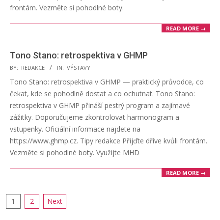
frontám. Vezměte si pohodlné boty.
READ MORE →
Tono Stano: retrospektiva v GHMP
2025-
BY:
REDAKCE
IN:
VÝSTAVY
06-
Tono Stano: retrospektiva v GHMP — praktický průvodce, co
11
čekat, kde se pohodlně dostat a co ochutnat. Tono Stano:
retrospektiva v GHMP přináší pestrý program a zajímavé
zážitky. Doporučujeme zkontrolovat harmonogram a
vstupenky. Oficiální informace najdete na
https://www.ghmp.cz. Tipy redakce Přijďte dříve kvůli frontám.
Vezměte si pohodlné boty. Využijte MHD
READ MORE →
Posts
1
2
Next
pagination