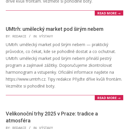
dříve kvůli frontám. Vezměte si pohodlné boty.
READ MORE →
UMtrh: umělecký market pod širým nebem
2025-
BY:
REDAKCE
IN:
VÝSTAVY
06-
UMtrh: umělecký market pod širým nebem — praktický
19
průvodce, co čekat, kde se pohodlně dostat a co ochutnat.
UMtrh: umělecký market pod širým nebem přináší pestrý
program a zajímavé zážitky. Doporučujeme zkontrolovat
harmonogram a vstupenky. Oficiální informace najdete na
https://www.umtrh.cz. Tipy redakce Přijďte dříve kvůli frontám.
Vezměte si pohodlné boty.
READ MORE →
Velikonoční trhy 2025 v Praze: tradice a
atmosféra
2025-
BY:
REDAKCE
IN:
VÝSTAVY