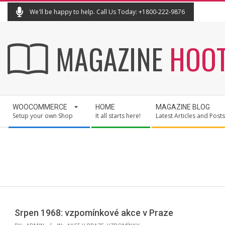
Skip
We'll be happy to help. Call Us Today: +1800-222-9876
to
content
MAGAZINE
HOO
Secondary
WOOCOMMERCE
HOME
MAGAZINE BLOG
Navigation
Setup your own Shop
It all starts here!
Latest Articles and Posts
Menu
Srpen 1968: vzpomínkové akce v Praze
2025-