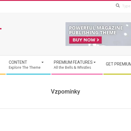
T
CONTENT
PREMIUM FEATURES
GET PREMIU
Explore The Theme
All the Bells & Whistles
Vzpomínky