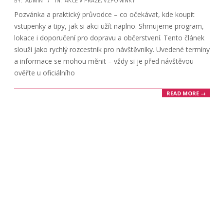
BY:
ADMIN
IN:
AKCE V PRAZE
,
VZPOMÍNKY
08-
Pozvánka a praktický průvodce – co očekávat, kde koupit
26
vstupenky a tipy, jak si akci užít naplno. Shrnujeme program,
lokace i doporučení pro dopravu a občerstvení. Tento článek
slouží jako rychlý rozcestník pro návštěvníky. Uvedené termíny
a informace se mohou měnit – vždy si je před návštěvou
ověřte u oficiálního
READ MORE →