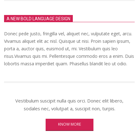
A NEW BOLD LANGUAGE DESIGN
Donec pede justo, fringilla vel, aliquet nec, vulputate eget, arcu.
Vivamus aliquet elit ac nisl. Quisque ut nisi. Proin sapien ipsum,
porta a, auctor quis, euismod ut, mi. Vestibulum quis leo
risus.Vivamus quis mi. Pellentesque commodo eros a enim. Duis
lobortis massa imperdiet quam. Phasellus blandit leo ut odio.
Vestibulum suscipit nulla quis orci. Donec elit libero,
sodales nec, volutpat a, suscipit non, turpis.
KNOW MORE