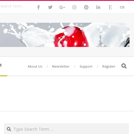
Search
M
Search
About Us
Newsletter
Support
Register
Search