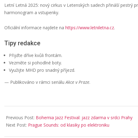
Letní Letná 2025: nový cirkus v Letenských sadech přináší pestrý
harmonogram a vstupenky.
Oficiální informace najdete na
https://www.letniletna.cz
.
Tipy redakce
Přijďte dříve kvůli frontám.
Vezměte si pohodlné boty.
Využijte MHD pro snadný příjezd.
— Publikováno v rámci seriálu
Akce v Praze
.
2025-
06-
Previous Post:
Bohemia Jazz Festival: jazz zdarma v srdci Prahy
04
Next Post:
Prague Sounds: od klasiky po elektroniku