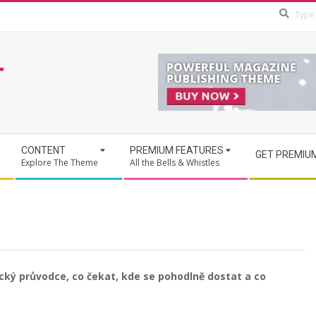
T
CONTENT
PREMIUM FEATURES
GET PREMIU
Explore The Theme
All the Bells & Whistles
cký průvodce, co čekat, kde se pohodlně dostat a co