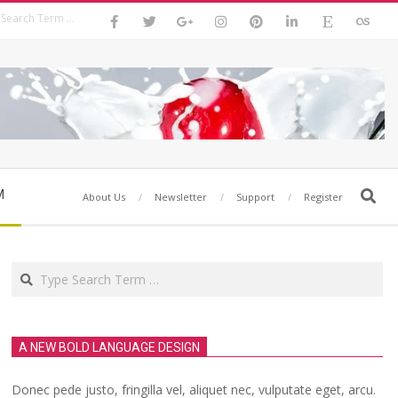
Search
M
Search
About Us
Newsletter
Support
Register
Search
A NEW BOLD LANGUAGE DESIGN
Donec pede justo, fringilla vel, aliquet nec, vulputate eget, arcu.