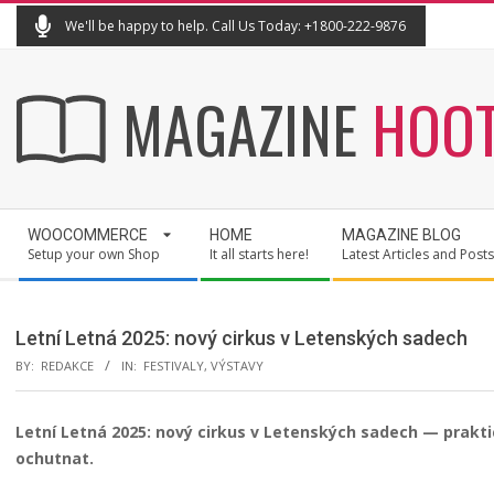
Skip
We'll be happy to help. Call Us Today: +1800-222-9876
to
content
MAGAZINE
HOO
Secondary
WOOCOMMERCE
HOME
MAGAZINE BLOG
Navigation
Setup your own Shop
It all starts here!
Latest Articles and Posts
Menu
Letní Letná 2025: nový cirkus v Letenských sadech
BY:
REDAKCE
IN:
FESTIVALY
,
VÝSTAVY
Letní Letná 2025: nový cirkus v Letenských sadech — prakti
ochutnat.