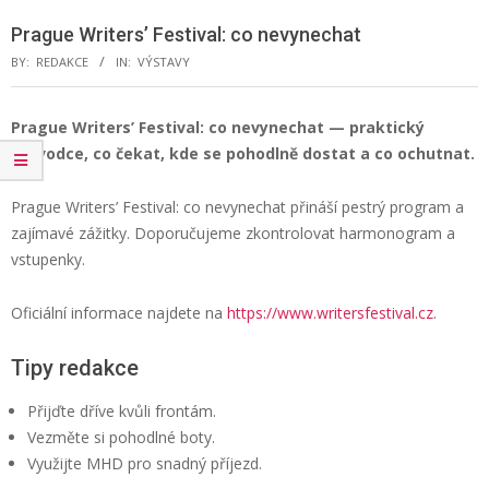
Menu
Prague Writers’ Festival: co nevynechat
BY:
REDAKCE
IN:
VÝSTAVY
Prague Writers’ Festival: co nevynechat — praktický
průvodce, co čekat, kde se pohodlně dostat a co ochutnat.
Prague Writers’ Festival: co nevynechat přináší pestrý program a
zajímavé zážitky. Doporučujeme zkontrolovat harmonogram a
vstupenky.
Oficiální informace najdete na
https://www.writersfestival.cz
.
Tipy redakce
Přijďte dříve kvůli frontám.
Vezměte si pohodlné boty.
Využijte MHD pro snadný příjezd.