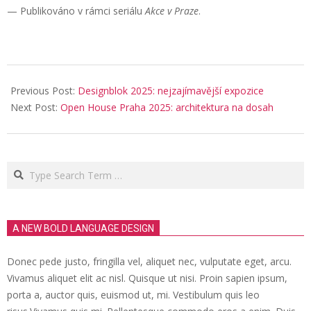
— Publikováno v rámci seriálu
Akce v Praze
.
2025-
06-
Previous Post:
Designblok 2025: nejzajímavější expozice
08
Next Post:
Open House Praha 2025: architektura na dosah
Search
A NEW BOLD LANGUAGE DESIGN
Donec pede justo, fringilla vel, aliquet nec, vulputate eget, arcu.
Vivamus aliquet elit ac nisl. Quisque ut nisi. Proin sapien ipsum,
porta a, auctor quis, euismod ut, mi. Vestibulum quis leo